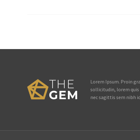
sollicitudin, lorem quis bi bendum
sollic
auctor, nisi elit consequat ipsum,
auctor
nec sagittis sem nibh id elit. Duis
nec sa
sed odio sit amet nibh vulputate
sed od
cursus a sit amet mauris.
cursus
Lorem Ipsum. Proin grav
sollicitudin, lorem qui
nec sagittis sem nibh id