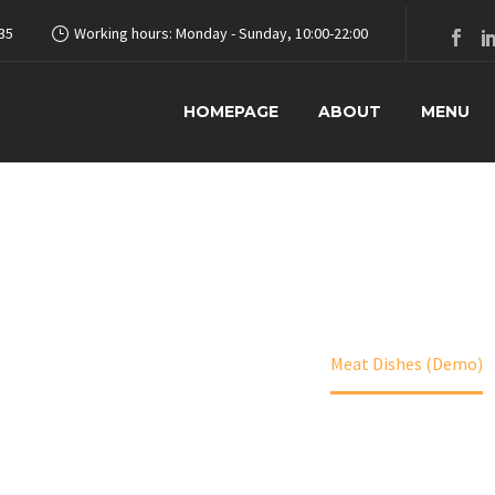
35
Working hours: Monday - Sunday, 10:00-22:00
HOMEPAGE
ABOUT
MENU
AT DISHES (DE
Anasayfa
Sandwiches (Demo)
Meat Dishes (Demo)