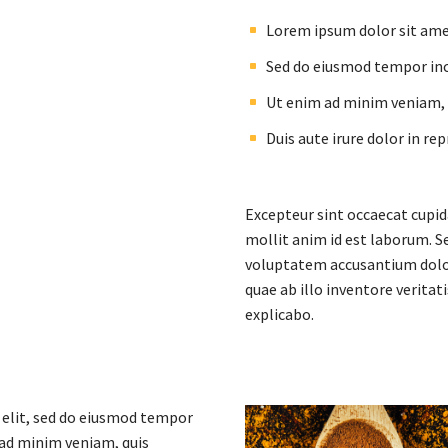
Lorem ipsum dolor sit amet
Sed do eiusmod tempor inc
Ut enim ad minim veniam, q
Duis aute irure dolor in re
Excepteur sint occaecat cupida
mollit anim id est laborum. Se
voluptatem accusantium dolo
quae ab illo inventore veritat
explicabo.
 elit, sed do eiusmod tempor
 ad minim veniam, quis