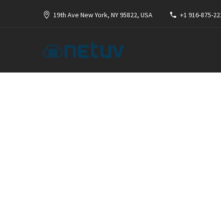
19th Ave New York, NY 95822, USA
+1 916-875-22
ME