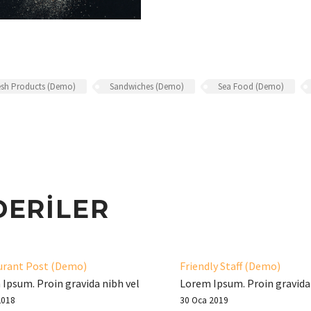
esh Products (Demo)
Sandwiches (Demo)
Sea Food (Demo)
DERILER
urant Post (Demo)
Friendly Staff (Demo)
Ipsum. Proin gravida nibh vel
Lorem Ipsum. Proin gravida 
auctor aliquet. Aenean
velit auctor aliquet. Aenean
2018
30 Oca 2019