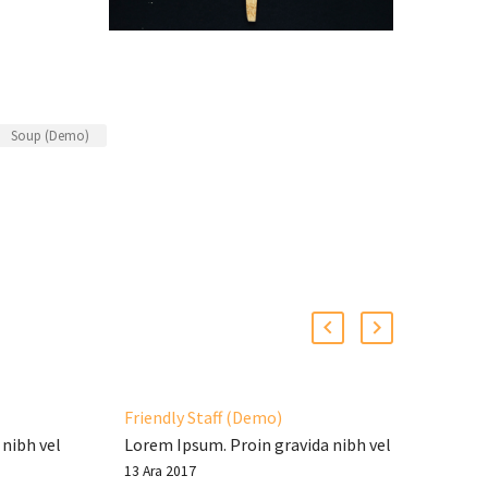
Soup (Demo)
Friendly Staff (Demo)
Sim
nibh vel
Lorem Ipsum. Proin gravida nibh vel
Lore
velit auctor aliquet. Aenean
veli
13 Ara 2017