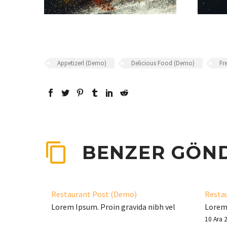
Appetizerl (Demo)
Delicious Food (Demo)
Fr
BENZER GÖN
Restaurant Post (Demo)
Resta
Lorem Ipsum. Proin gravida nibh vel
Lorem 
velit auctor aliquet. Aenean
velit 
10 Ara 