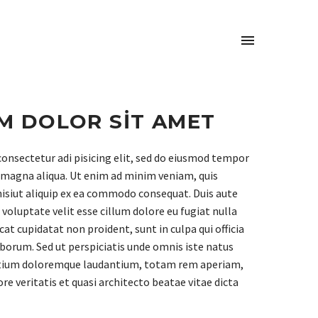

M DOLOR SIT AMET
onsectetur adi pisicing elit, sed do eiusmod tempor
e magna aliqua. Ut enim ad minim veniam, quis
nisiut aliquip ex ea commodo consequat. Duis aute
n voluptate velit esse cillum dolore eu fugiat nulla
cat cupidatat non proident, sunt in culpa qui officia
aborum. Sed ut perspiciatis unde omnis iste natus
ntium doloremque laudantium, totam rem aperiam,
ore veritatis et quasi architecto beatae vitae dicta