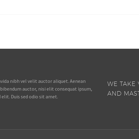
itudin, lorem quis bi bendum
sollicitudin, lorem quis bi
, nisi elit consequat ipsum,
auctor, nisi elit consequat 
gittis sem nibh id elit. Duis
nec sagittis sem nibh id elit
io sit amet nibh vulputate
sed odio sit amet nibh vulp
 a sit amet mauris.
cursus a sit amet mauris.
ida nibh vel velit auctor aliquet. Aenean
WE TAKE 
s bibendum auctor, nisi elit consequat ipsum,
AND MAS
 elit. Duis sed odio sit amet.